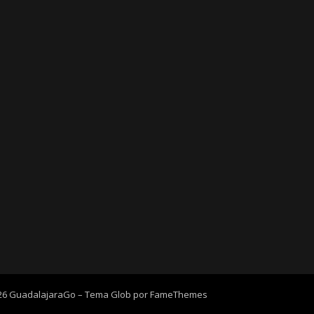
026 GuadalajaraGo
–
Tema Glob por
FameThemes