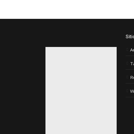
Siti
A
T
R
W