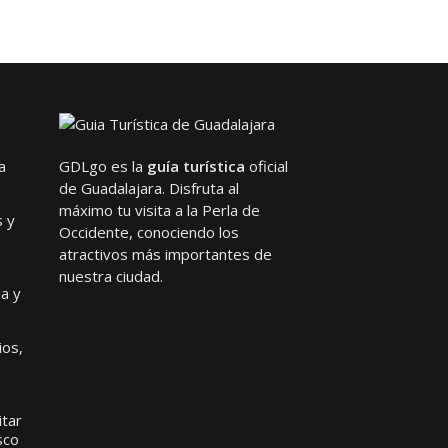
a
GDLgo es la
guía turística
oficial
de Guadalajara. Disfruta al
máximo tu visita a la Perla de
s y
Occidente, conociendo los
atractivos más importantes de
nuestra ciudad.
ia y
ios,
itar
sco