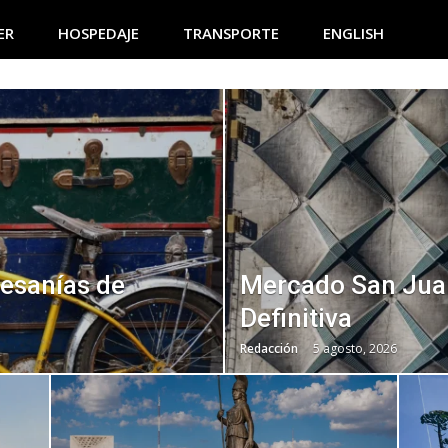
ER
HOSPEDAJE
TRANSPORTE
ENGLISH
tesanías de
Mercado San Juan
Definitiva
Redacción
5 agosto, 2026