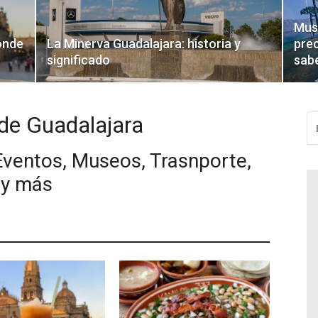
Muse
ónde
La Minerva Guadalajara: historia y
prec
significado
sabe
 de Guadalajara
BU
Eventos, Museos, Trasnporte,
 y más