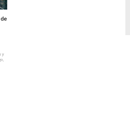
 de
s y
go,