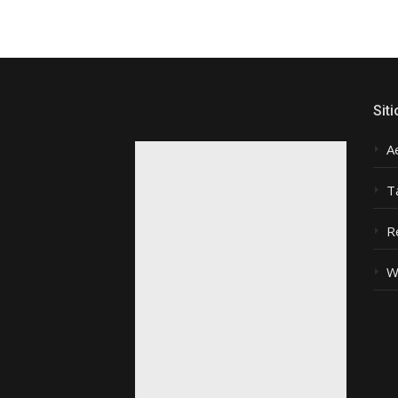
Siti
A
T
R
W