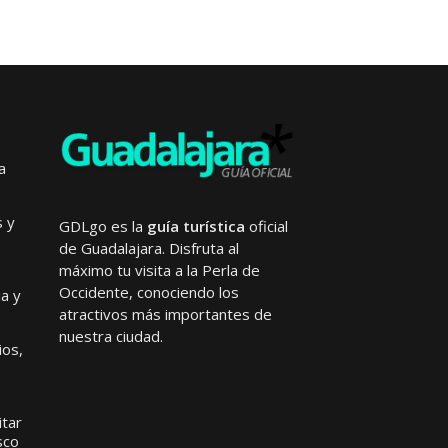
a
s y
GDLgo es la
guía turística
oficial
de Guadalajara. Disfruta al
máximo tu visita a la Perla de
Occidente, conociendo los
ia y
atractivos más importantes de
nuestra ciudad.
ios,
itar
sco