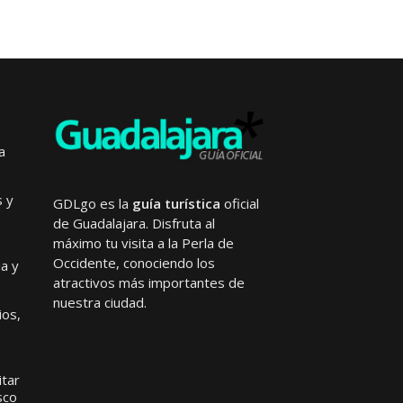
a
s y
GDLgo es la
guía turística
oficial
de Guadalajara. Disfruta al
máximo tu visita a la Perla de
Occidente, conociendo los
ia y
atractivos más importantes de
nuestra ciudad.
ios,
itar
sco