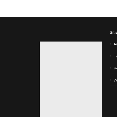
Siti
A
T
R
W