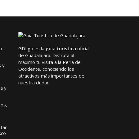
a
GDLgo es la
guía turística
oficial
de Guadalajara. Disfruta al
máximo tu visita a la Perla de
s y
Occidente, conociendo los
atractivos más importantes de
nuestra ciudad.
ia y
ios,
itar
sco