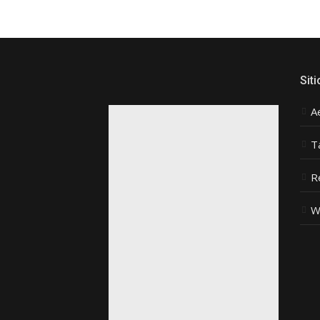
Siti
A
T
R
W