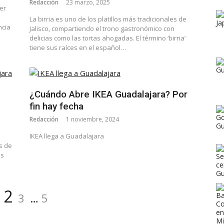
Redacción
23 marzo, 2025
er
La birria es uno de los platillos más tradicionales de
ncia
Jalisco, compartiendo el trono gastronómico con
delicias como las tortas ahogadas. El término ‘birria’
tiene sus raíces en el español…
¿Cuándo Abre IKEA Guadalajara? Por
fin hay fecha
Redacción
1 noviembre, 2024
IKEA llega a Guadalajara
s de
os
ágina
Página
Página
Página
2
3
…
5