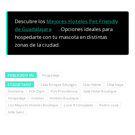
Descubre los
Mejores Hoteles Pet Friendly
de Guadalajara
. Opciones ideales para
hospedarte con tu mascota en distintas
zonas de la ciudad.
PUBLICADO EN
Hospedaje
ETIQUETADO
Casa Bosque Eduviges
Casa Habita
CAsa Ixaya
Demetria
FCH Expo
FCH Providencia
Gala Hotel Boutique
Hospedaje
hoteles
Hoteles Boutique
Los Mejores Hoteles Boutique
Love It Consulado
Pedro Loza
Villa Ganz