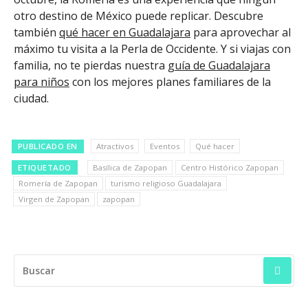
otro destino de México puede replicar. Descubre
también
qué hacer en Guadalajara
para aprovechar al
máximo tu visita a la Perla de Occidente. Y si viajas con
familia, no te pierdas nuestra
guía de Guadalajara
para niños
con los mejores planes familiares de la
ciudad.
PUBLICADO EN
Atractivos
Eventos
Qué hacer
ETIQUETADO
Basílica de Zapopan
Centro Histórico Zapopan
Romería de Zapopan
turismo religioso Guadalajara
Virgen de Zapopan
zapopan
BUSCAR: